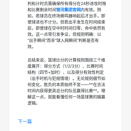
判和计时员需确保所有得分在24秒进攻时限
和比赛剩余时间
银河集团官网
内有效。例
如，若球员在终场蜂鸣器响起后才出手，即
使球进也不计分。但若出手发生在时间结束
前，即使球在空中时时间归零，命中依然有
效。这一点常引发争议，但规则明确：以
“出手瞬间”而非“球入网瞬间”判断是否有
效。
总结来说，篮球比分的计算规则围绕三个维
度展开：得分方式（1/2/3分）、比赛时间
结构（四节+加时）、以及得分有效性判定
（出手时机与犯规情境）。无论规则细节如
何变化，胜负的本质始终不变——**在合法
时间内获得更高总分的队伍赢得比赛**。理
解这一点，就能看懂任何一场篮球赛的输赢
逻辑。
下一篇