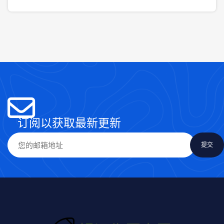
订阅以获取最新更新