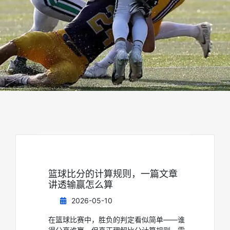
篮球比分的计算规则，一篇文章
讲透输赢怎么算
2026-05-10
在篮球比赛中，胜负的判定看似简单——谁