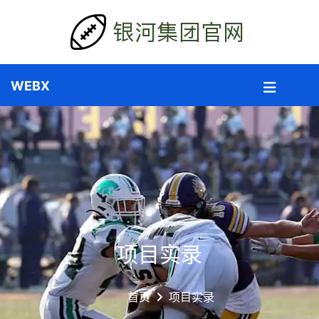
项目实录
首页
项目实录