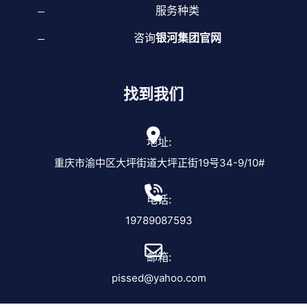
服务种类
咨询
银河集团官网
找到我们
地址:
重庆市渝中区大坪街道大坪正街19号34-9/10#
电话:
19789087593
邮箱:
pissed@yahoo.com