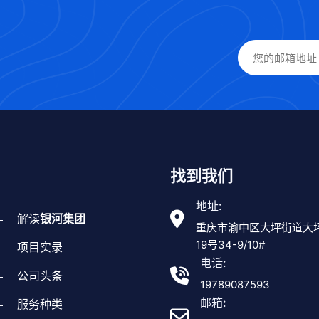
找到我们
地址:
解读
银河集团
重庆市渝中区大坪街道大
19号34-9/10#
项目实录
电话:
公司头条
19789087593
邮箱:
服务种类