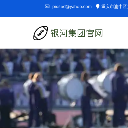
pissed@yahoo.com
重庆市渝中区大