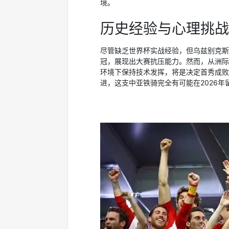
境。
历史经验与心理挑战
尽管缺乏世界杯实战经验，但乌兹别克斯
冠，展现出大赛抗压能力。然而，从洲际
环境下保持技术发挥，将是决定首秀成败
进，这支中亚铁骑完全有可能在2026