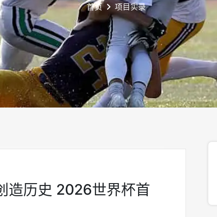
首页
项目实录
造历史 2026世界杯首