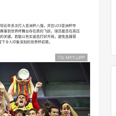
坦近年多次打入亚洲杯八强，并在U23亚洲杯夺
赛事到世界杯舞台存在质的飞跃，球员能否在高压
的关键。若能以务实姿态打好开局，避免急躁冒
年留下令人印象深刻的世界杯初章。