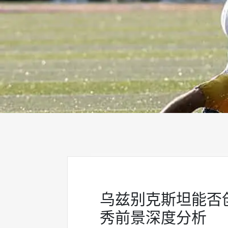
乌兹别克斯坦能否创
秀前景深度分析