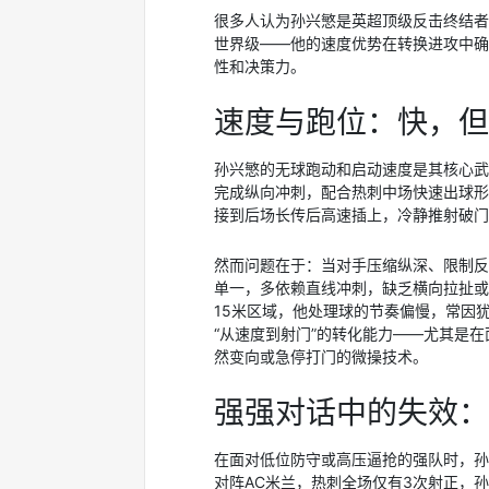
很多人认为孙兴慜是英超顶级反击终结者
世界级——他的速度优势在转换进攻中确
性和决策力。
速度与跑位：快，但
孙兴慜的无球跑动和启动速度是其核心武
完成纵向冲刺，配合热刺中场快速出球形成
接到后场长传后高速插上，冷静推射破门
然而问题在于：当对手压缩纵深、限制反
单一，多依赖直线冲刺，缺乏横向拉扯或
15米区域，他处理球的节奏偏慢，常因
“从速度到射门”的转化能力——尤其是
然变向或急停打门的微操技术。
强强对话中的失效：
在面对低位防守或高压逼抢的强队时，孙兴
对阵AC米兰，热刺全场仅有3次射正，