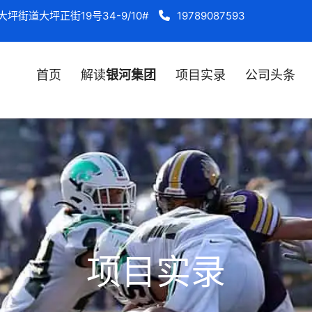
坪街道大坪正街19号34-9/10#
19789087593
首页
解读
银河集团
项目实录
公司头条
项目实录