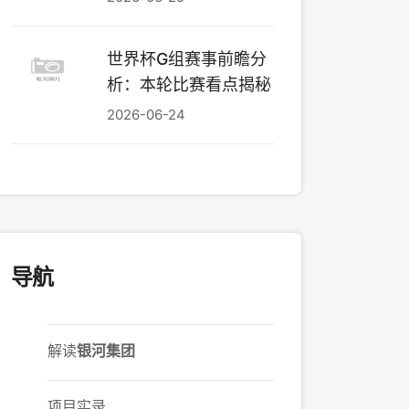
世界杯G组赛事前瞻分
析：本轮比赛看点揭秘
2026-06-24
导航
解读
银河集团
项目实录