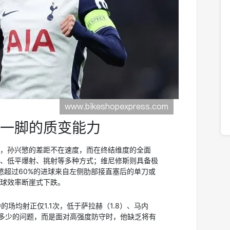
一脚的质变能力
，孙兴慜的差距不在速度，而在终结维度的全面
、低平爆射、挑射等多种方式；维尼修斯则具备极
慜超过60%的进球来自左侧肋部接直塞后的单刀或
球效率断崖式下跌。
的场均射正仅1.1次，低于萨拉赫（1.8）、马内
机会多少的问题，而是面对高强度防守时，他缺乏将有