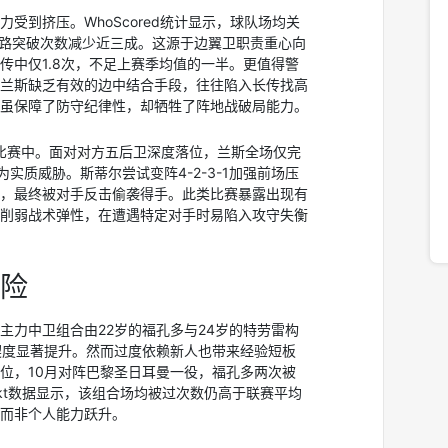
受到挤压。WhoScored统计显示，球队场均关
，边路突破次数减少近三成。这源于边翼卫职责重心向
传中仅1.8次，不足上赛季均值的一半。更值得警
兰斯缺乏有效的边中结合手段，往往陷入长传找高
虽保障了防守纪律性，却牺牲了阵地战破局能力。
的比赛中。面对对方五后卫深度落位，兰斯全场仅完
实质威胁。斯蒂尔尝试变阵4-2-3-1加强前场压
，最终被对手反击偷袭得手。此类比赛暴露出现有
削弱战术弹性，在遭遇特定对手时易陷入攻守失衡
险
主力中卫组合由22岁的福孔多与24岁的特劳雷构
契度显著提升。然而过度依赖新人也带来经验短板
位，10月对阵巴黎圣日耳曼一役，福孔多两次被
markt数据显示，该组合场均被过次数仍高于联赛平均
而非个人能力跃升。