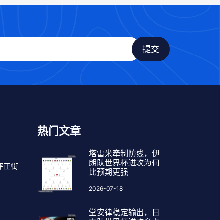
热门文章
塔雷米牵制防线，伊
朗队世界杯进攻为何
坪正街
比预期更强
2026-07-18
堂安律稳定输出，日