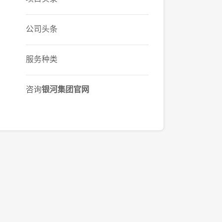
公司头条
服务种类
咨询
银河集团官网