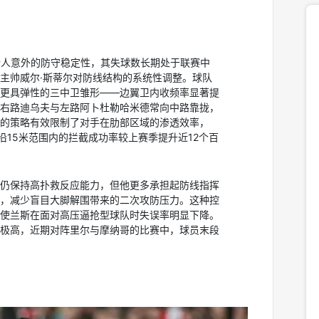
出令人意外的防守稳定性，其失球数长期处于联赛中
主帅威尔·斯蒂尔对防线结构的系统性调整。球队
更具弹性的三中卫雏形——边翼卫内收频率显著提
右路迪乌夫与左路阿卜杜勒哈米德常向中路靠拢，
的策略有效限制了对手在肋部区域的渗透效率，
区前沿15米范围内的拦截成功率较上赛季提升近12个百
仍保持高扑救反应能力，但他更多承担起防线指挥
，减少盲目大脚解围带来的二次攻防压力。这种控
使兰斯在面对高压逼抢型球队时失误率明显下降。
极高，近期对阵里尔与摩纳哥的比赛中，球员末段