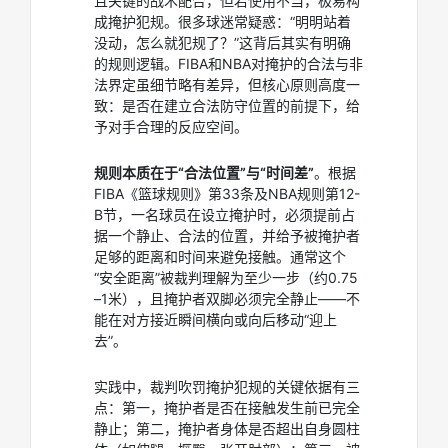
且关键的战术配合，但若使用不当，极易构
成掩护犯规。很多球迷常疑惑：“明明站着
没动，怎么就犯规了？”这背后其实有明确
的规则逻辑。FIBA和NBA对掩护的合法与非
法界定虽细节略有差异，但核心原则高度一
致：是否在建立合法防守位置的前提下，给
予对手合理的反应空间。
规则本质在于“合法位置”与“时间差”
。根据
FIBA《篮球规则》第33条及NBA规则第12-
B节，一名球员在设立掩护时，必须提前占
据一个静止、合法的位置，并给予被掩护者
足够的距离和时间来避免接触。通常这个
“安全距离”被裁判理解为至少一步（约0.75
–1米），且掩护者双脚必须完全静止——不
能在对方接近瞬间横向或向后移动“迎上
去”。
实践中，裁判吹罚掩护犯规的关键依据有三
点：第一，掩护者是否在接触发生前已完全
静止；第二，掩护者身体是否超出自身圆柱