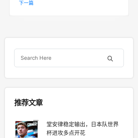
下一篇
推荐文章
堂安律稳定输出，日本队世界
杯进攻多点开花