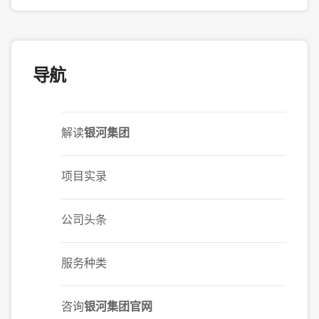
导航
解读
银河集团
项目实录
公司头条
服务种类
咨询
银河集团官网