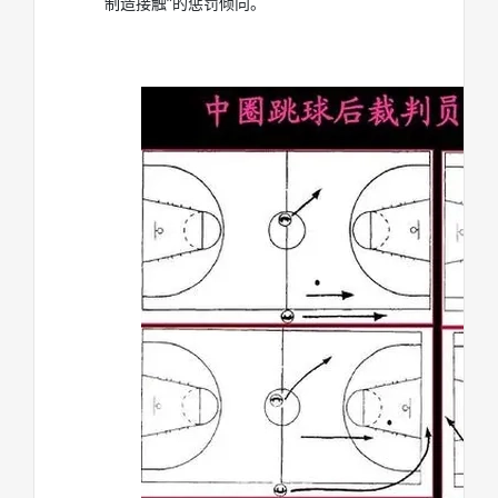
制造接触”的惩罚倾向。