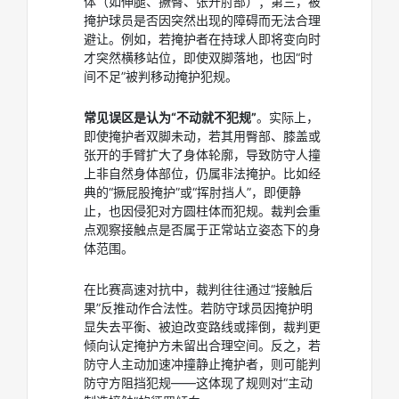
体（如伸腿、撅臀、张开肘部）；第三，被
掩护球员是否因突然出现的障碍而无法合理
避让。例如，若掩护者在持球人即将变向时
才突然横移站位，即使双脚落地，也因“时
间不足”被判移动掩护犯规。
常见误区是认为“不动就不犯规”
。实际上，
即使掩护者双脚未动，若其用臀部、膝盖或
张开的手臂扩大了身体轮廓，导致防守人撞
上非自然身体部位，仍属非法掩护。比如经
典的“撅屁股掩护”或“挥肘挡人”，即便静
止，也因侵犯对方圆柱体而犯规。裁判会重
点观察接触点是否属于正常站立姿态下的身
体范围。
在比赛高速对抗中，裁判往往通过“接触后
果”反推动作合法性。若防守球员因掩护明
显失去平衡、被迫改变路线或摔倒，裁判更
倾向认定掩护方未留出合理空间。反之，若
防守人主动加速冲撞静止掩护者，则可能判
防守方阻挡犯规——这体现了规则对“主动