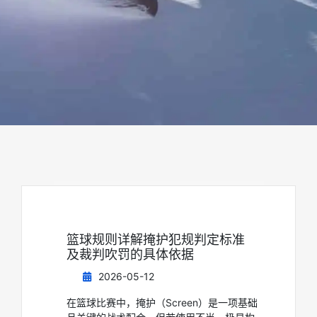
篮球规则详解掩护犯规判定标准
及裁判吹罚的具体依据
2026-05-12
在篮球比赛中，掩护（Screen）是一项基础