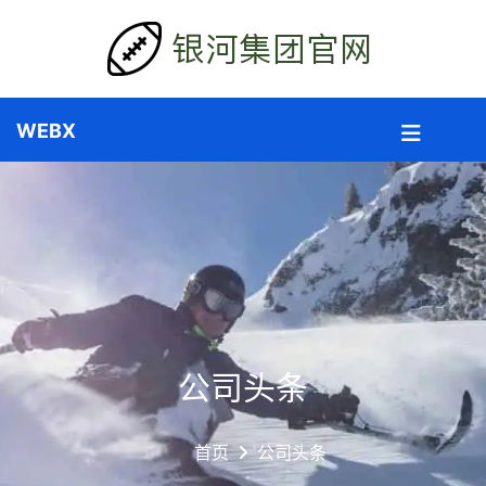
公司头条
首页
公司头条