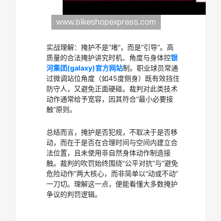
实战理解：掩护不是“堵”，而是“引导”。高
质量的合法掩护讲究时机、角度与身体控
银
河集团(galaxy)官方网站
制。职业球员常通
过微调站位角度（如45度侧身）既有效挡住
防守人，又避免正面硬碰。裁判对此类技术
动作通常给予宽容，因其符合“最小必要接
触”原则。
总结而言，掩护是否犯规，不取决于是否移
动，而在于是否在合理时间与空间内建立合
法位置，且未使用非自然身体动作制造接
触。裁判的吹罚始终围绕“公平对抗”与“避免
危险动作”两大核心，而非简单以“动或不动”
一刀切。理解这一点，便能看懂大多数掩护
争议的判罚逻辑。