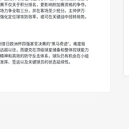
赛不仅关乎积分排名，更影响附加赛资格的争夺。
场力争全取三分，并在客场至少抢分。主帅伊万·
强化定位球攻防效率，或可在关键战中扭转局势。
刻昔日欧洲杯四强甚至决赛的“黑马奇迹”，难度极
远超以往，而捷克在顶级球星储备和整体控球能力
精神和高效的防守反击体系，球队仍有机会在小组
发挥、签运以及关键球员的状态延续性。