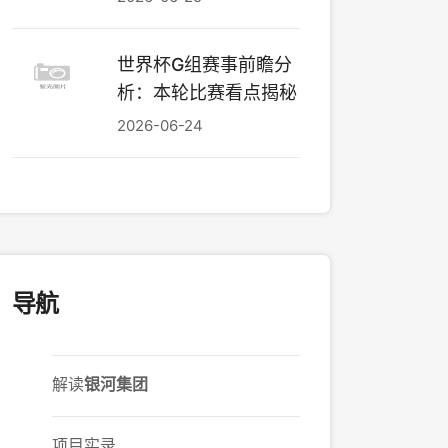
世界杯G组赛事前瞻分
析：本轮比赛看点揭秘
2026-06-24
导航
解读
银河集团
项目实录