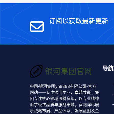
订阅以获取最新更新
导航
中国·银河集团yh8888有限公司-官方
网站——专注银河主业，卓越共赢。集
团专注核心领域深耕多年，以专业精神
追求极致品质与服务卓越。官网详尽展
示战略布局、产品体系、发展蓝图及企