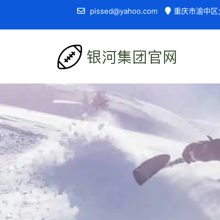
pissed@yahoo.com
重庆市渝中区大