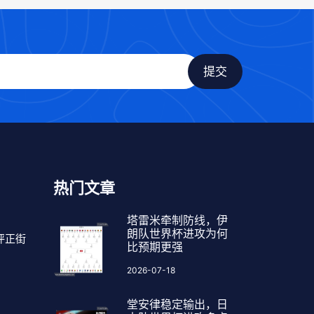
热门文章
塔雷米牵制防线，伊
朗队世界杯进攻为何
坪正街
比预期更强
2026-07-18
堂安律稳定输出，日