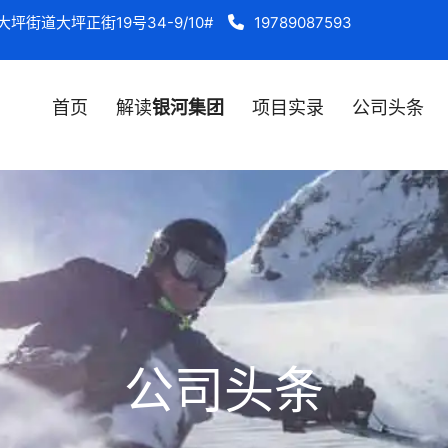
坪街道大坪正街19号34-9/10#
19789087593
首页
解读
银河集团
项目实录
公司头条
公司头条