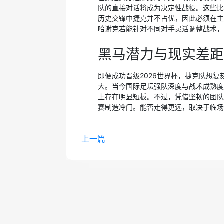
队的直接对话将成为决定性战役。这些比
历史交锋中捷克并不占优，因此必须在主
哈谢克若能针对不同对手灵活调整战术，
黑马潜力与现实差距
即便成功晋级2026世界杯，捷克队想复
大。当今国际足坛强队深度与战术成熟度
上存在明显短板。不过，凭借坚韧的团队
赛制造冷门。能否走得更远，取决于临场
上一篇