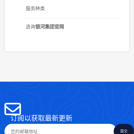
服务种类
咨询
银河集团官网
订阅以获取最新更新