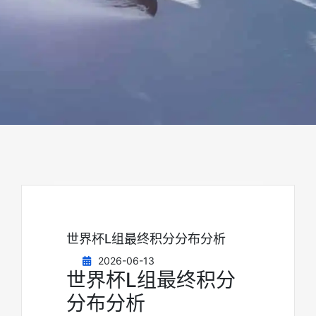
世界杯L组最终积分分布分析
2026-06-13
世界杯L组最终积分
分布分析