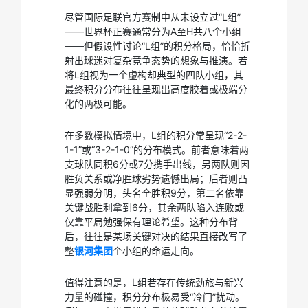
尽管国际足联官方赛制中从未设立过“L组”
——世界杯正赛通常分为A至H共八个小组
——但假设性讨论“L组”的积分格局，恰恰折
射出球迷对复杂竞争态势的想象与推演。若
将L组视为一个虚构却典型的四队小组，其
最终积分分布往往呈现出高度胶着或极端分
化的两极可能。
在多数模拟情境中，L组的积分常呈现“2-2-
1-1”或“3-2-1-0”的分布模式。前者意味着两
支球队同积6分或7分携手出线，另两队则因
胜负关系或净胜球劣势遗憾出局；后者则凸
显强弱分明，头名全胜积9分，第二名依靠
关键战胜利拿到6分，其余两队陷入连败或
仅靠平局勉强保有理论希望。这种分布背
后，往往是某场关键对决的结果直接改写了
整
银河集团
个小组的命运走向。
值得注意的是，L组若存在传统劲旅与新兴
力量的碰撞，积分分布极易受“冷门”扰动。