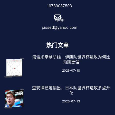
19789087593
邮箱:
pissed@yahoo.com
热门文章
塔雷米牵制防线，伊朗队世界杯进攻为何比
预期更强
2026-07-18
堂安律稳定输出，日本队世界杯进攻多点开
花
2026-07-13