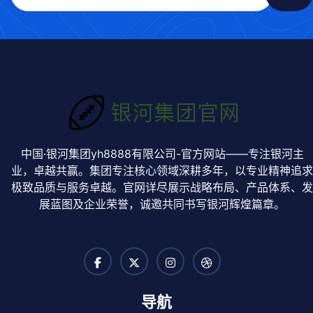
中国·银河集团yh8888有限公司-官方网站——专注银河主
业，卓越共赢。集团专注核心领域深耕多年，以专业精神追
极致品质与服务卓越。官网详尽展示战略布局、产品体系、
展蓝图及企业荣誉，诚邀共同书写银河辉煌篇章。
导航