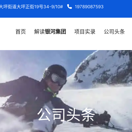
坪街道大坪正街19号34-9/10#
19789087593
首页
解读
银河集团
项目实录
公司头条
公司头条