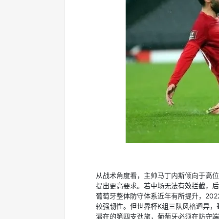
从战术角度看，主帅马丁内斯倾向于高位
提出更高要求。若中场无法有效拦截，后
葡萄牙整体防守体系近年有所提升，20
较强韧性。但世界杯K组三队风格迥异，
潜在的第四支劲旅，葡萄牙必须在防守端