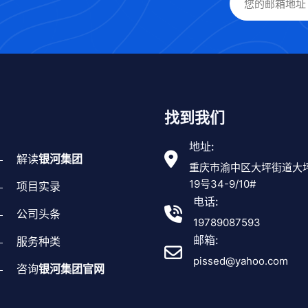
找到我们
地址:
解读
银河集团
重庆市渝中区大坪街道大
19号34-9/10#
项目实录
电话:
公司头条
19789087593
邮箱:
服务种类
pissed@yahoo.com
咨询
银河集团官网