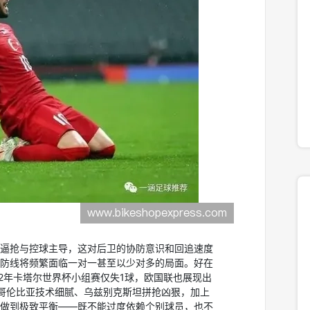
逼抢与控球主导，这对后卫的协防意识和回追速度
防线将频繁面临一对一甚至以少对多的局面。好在
22年卡塔尔世界杯小组赛仅失1球，欧国联也展现出
哥伦比亚技术细腻、乌兹别克斯坦拼抢凶狠，加上
做到极致平衡——既不能过度依赖个别球员，也不