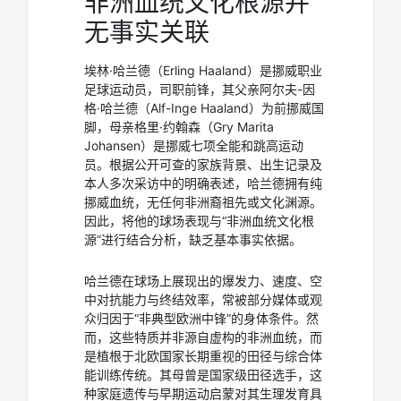
非洲血统文化根源并
无事实关联
埃林·哈兰德（Erling Haaland）是挪威职业
足球运动员，司职前锋，其父亲阿尔夫-因
格·哈兰德（Alf-Inge Haaland）为前挪威国
脚，母亲格里·约翰森（Gry Marita
Johansen）是挪威七项全能和跳高运动
员。根据公开可查的家族背景、出生记录及
本人多次采访中的明确表述，哈兰德拥有纯
挪威血统，无任何非洲裔祖先或文化渊源。
因此，将他的球场表现与“非洲血统文化根
源”进行结合分析，缺乏基本事实依据。
哈兰德在球场上展现出的爆发力、速度、空
中对抗能力与终结效率，常被部分媒体或观
众归因于“非典型欧洲中锋”的身体条件。然
而，这些特质并非源自虚构的非洲血统，而
是植根于北欧国家长期重视的田径与综合体
能训练传统。其母曾是国家级田径选手，这
种家庭遗传与早期运动启蒙对其生理发育具