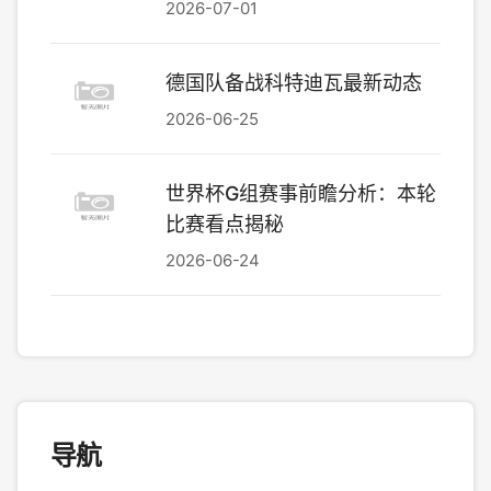
2026-07-01
德国队备战科特迪瓦最新动态
2026-06-25
世界杯G组赛事前瞻分析：本轮
比赛看点揭秘
2026-06-24
导航