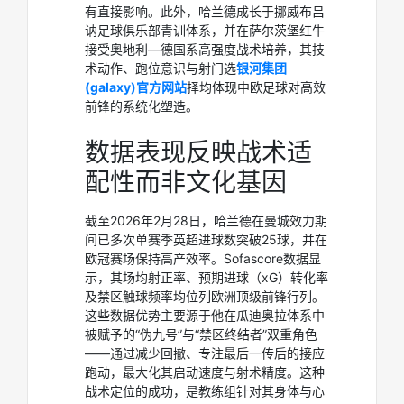
有直接影响。此外，哈兰德成长于挪威布吕
讷足球俱乐部青训体系，并在萨尔茨堡红牛
接受奥地利—德国系高强度战术培养，其技
术动作、跑位意识与射门选
银河集团
(galaxy)官方网站
择均体现中欧足球对高效
前锋的系统化塑造。
数据表现反映战术适
配性而非文化基因
截至2026年2月28日，哈兰德在曼城效力期
间已多次单赛季英超进球数突破25球，并在
欧冠赛场保持高产效率。Sofascore数据显
示，其场均射正率、预期进球（xG）转化率
及禁区触球频率均位列欧洲顶级前锋行列。
这些数据优势主要源于他在瓜迪奥拉体系中
被赋予的“伪九号”与“禁区终结者”双重角色
——通过减少回撤、专注最后一传后的接应
跑动，最大化其启动速度与射术精度。这种
战术定位的成功，是教练组针对其身体与心