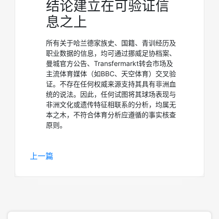
结论建立在可验证信
息之上
所有关于哈兰德家族史、国籍、青训经历及
职业数据的信息，均可通过挪威足协档案、
曼城官方公告、Transfermarkt转会市场及
主流体育媒体（如BBC、天空体育）交叉验
证。不存在任何权威来源支持其具有非洲血
统的说法。因此，任何试图将其球场表现与
非洲文化或遗传特征相联系的分析，均属无
本之木，不符合体育分析应遵循的事实核查
原则。
上一篇