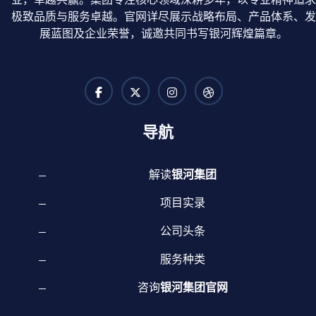
极致品质与服务卓越。官网详尽展示战略布局、产品体系、
展蓝图及企业荣誉，诚邀共同书写银河辉煌篇章。
导航
解读
银河集团
项目实录
公司头条
服务种类
咨询
银河集团官网