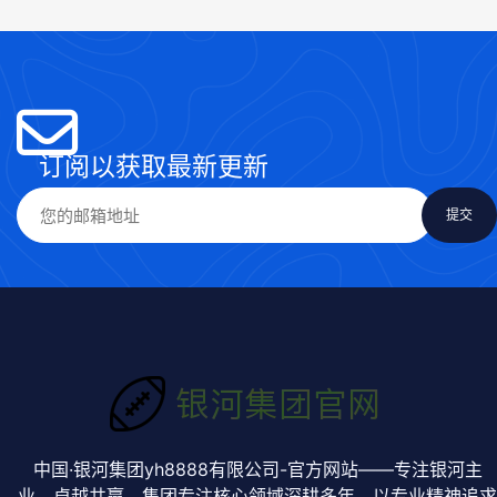
订阅以获取最新更新
中国·银河集团yh8888有限公司-官方网站——专注银河主
业，卓越共赢。集团专注核心领域深耕多年，以专业精神追