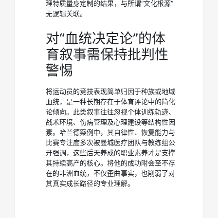
理特质量身定制的结果，与所谓“文化根源”
无逻辑关联。
对“血统决定论”的体
育叙事需保持批判性
警惕
将运动员的竞技表现简单归因于种族或地域
血统，是一种长期存在于体育评论中的简化
论倾向。此类叙事往往忽视个体训练轨迹、
战术环境、伤病管理及心理建设等结构性因
素。哈兰德案例中，其自律性、恢复能力与
比赛专注度多次被曼城医疗团队与教练组公
开强调，这些后天养成的职业素养才是支撑
其持续高产的核心。将他的成功附会至不存
在的非洲血统，不仅歪曲事实，也削弱了对
其真实成长路径的专业理解。