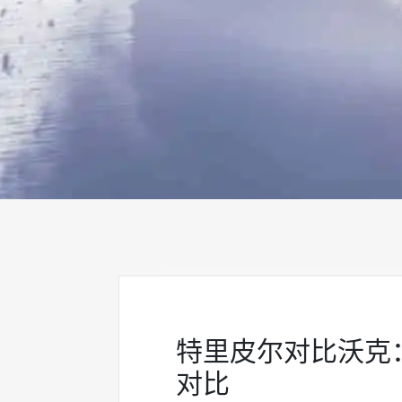
特里皮尔对比沃克
对比