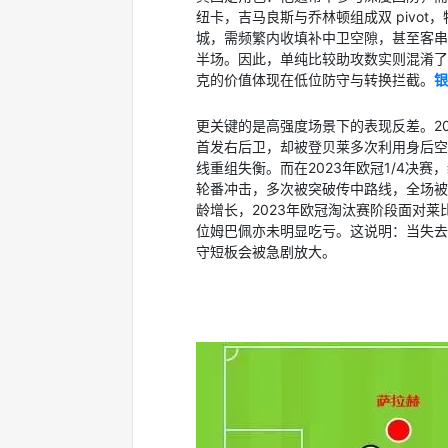
纽卡，吉马良斯与乔林顿组成双 pivo
城，需频繁内收填补中卫空隙，甚至客串
半场。因此，单纯比较助攻数实则混淆了
克的价值体现在低位防守与转换拦截。
银
更关键的是高强度场景下的表现反差。2
首发右后卫，却被登贝莱多次利用身后空
线重组失衡。而在2023年欧冠1/4决
轮番冲击，多次被突破传中路线，全场被
龄增长，2023年欧冠淘汰赛阶段面对
位姆巴佩亦未明显吃亏。这说明：当失去
守短板会被急剧放大。