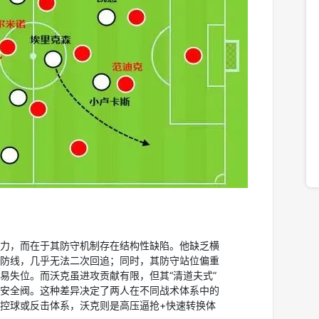
力，而在于其防守机制存在结构性缺陷。他缺乏横
防线，几乎无法二次回追；同时，其防守站位偏重
易失位。而沃克虽进攻贡献有限，但其“清道夫式”
安全阀。这种差异决定了两人在不同战术体系中的
控球或反击体系，沃克则是高压逼抢+快速转换体