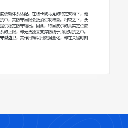
度依赖体系适配。在纽卡或马竞的特定架构下，他
抗中，其防守局限会抵消进攻增益。相较之下，沃
提供稳定防守输出。因此，特里皮尔的真实定位应
系的上限，却无法独立支撑防线于顶级对抗之中。
守型边卫
，其作用难以用数据量化，却在关键时刻