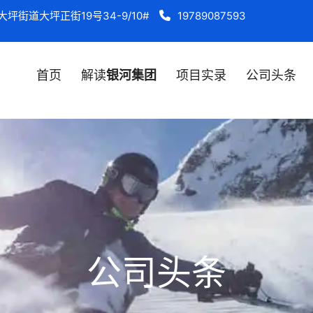
坪街道大坪正街19号34-9/10#
19789087593
首页
解读
银河集团
项目实录
公司头条
公司头条