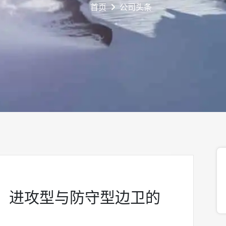
首页
公司头条
：进攻型与防守型边卫的