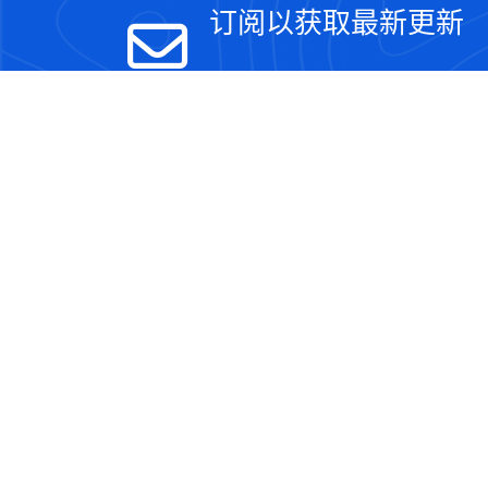
订阅以获取最新更新
导航
中国·银河集团yh8888有限公司-官方
网站——专注银河主业，卓越共赢。集
团专注核心领域深耕多年，以专业精神
追求极致品质与服务卓越。官网详尽展
示战略布局、产品体系、发展蓝图及企
业荣誉，诚邀共同书写银河辉煌篇章。