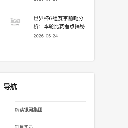
世界杯G组赛事前瞻分
析：本轮比赛看点揭秘
2026-06-24
导航
解读
银河集团
项目实录