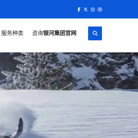
服务种类
咨询
银河集团官网